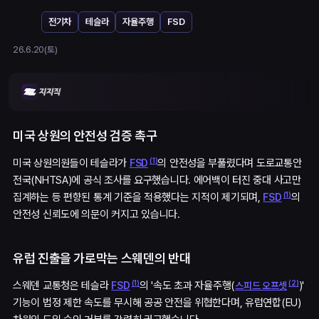
전기차
테슬라
자율주행
FSD
26.6.20(토)
미국 상원의 안전성 검증 촉구
(
1
)
미국 상원의원들이 테슬라가
의 안전성을 부풀렸다며 도로교통안
FSD
전국(NHTSA)에 공식 조사를 요구했습니다. 에어백이 터진 중대 사고만
(
1
)
집계하는 등 편향된 통계 기준을 적용했다는 지적이 제기되며,
의
FSD
안전성 신뢰도에 의문이 커지고 있습니다.
유럽 진출을 가로막는 스웨덴의 반대
(
1
)
(
2
)
스웨덴 교통청은 테슬라
의 '속도 초과 자율주행(
)'
FSD
스피드 오프셋
기능이 법정 제한 속도를 무시해 공공 안전을 위협한다며, 유럽연합(EU)