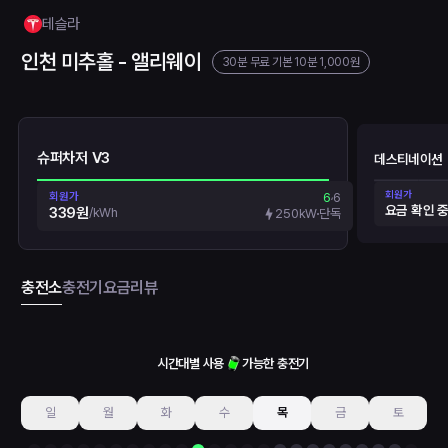
테슬라
인천 미추홀 - 앨리웨이
30분 무료
기본 10분 1,000원
슈퍼차저 V3
데스티네이션
회원가
회원가
6
6
요금 확인 
339원
/
kWh
250kW
단독
충전소
충전기
요금
리뷰
시간대별 사용
가능한 충전기
일
월
화
수
목
금
토