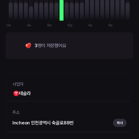
0a
4a
8a
12p
4p
8p
3
명이 저장했어요
사업자
테슬라
주소
Incheon 인천광역시 숙골로88번
복사