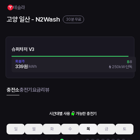
테슬라
고양 일산 - N2Wash
30분 무료
슈퍼차저 V3
회원가
8
8
339원
/
kWh
250kW
단독
충전소
충전기
요금
리뷰
시간대별 사용
가능한 충전기
일
월
화
수
목
금
토