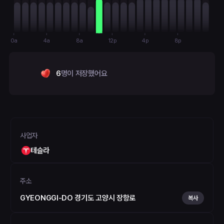
0a
4a
8a
12p
4p
8p
6
명이 저장했어요
사업자
테슬라
주소
GYEONGGI-DO 경기도 고양시 장항로
복사