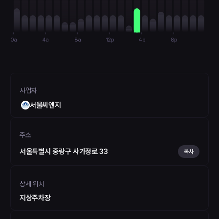
0a
4a
8a
12p
4p
8p
사업자
서울씨엔지
주소
서울특별시 중랑구 사가정로 33
복사
상세 위치
지상주차장