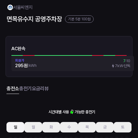
서울씨엔지
면목유수지 공영주차장
기본 5분 100원
AC완속
회원가
7
10
295원
/
kWh
7kW
단독
충전소
충전기
요금
리뷰
시간대별 사용
가능한 충전기
일
월
화
수
목
금
토