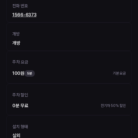
전화 번호
1566-6373
개방
개방
주차 요금
100원
기본 요금
5분
주차 할인
0분 무료
전기차 50% 할인
설치 형태
실외