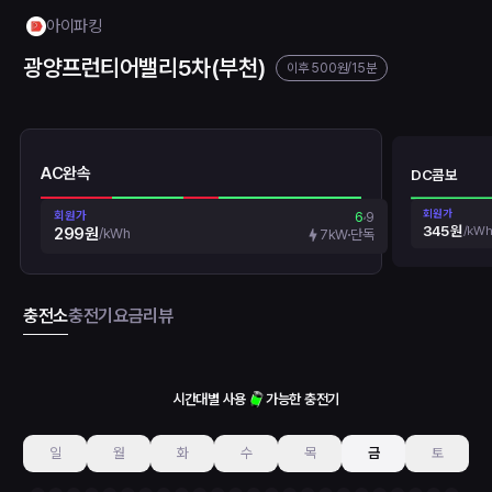
아이파킹
광양프런티어밸리5차(부천)
이후
500원
/15분
AC완속
DC콤보
회원가
회원가
6
9
345원
/
kWh
299원
/
kWh
7kW
단독
충전소
충전기
요금
리뷰
시간대별 사용
가능한 충전기
일
월
화
수
목
금
토