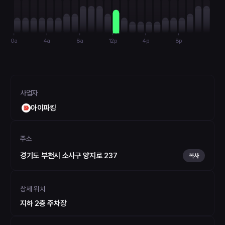
0a
4a
8a
12p
4p
8p
사업자
아이파킹
주소
경기도 부천시 소사구 양지로 237
복사
상세 위치
지하 2층 주차장