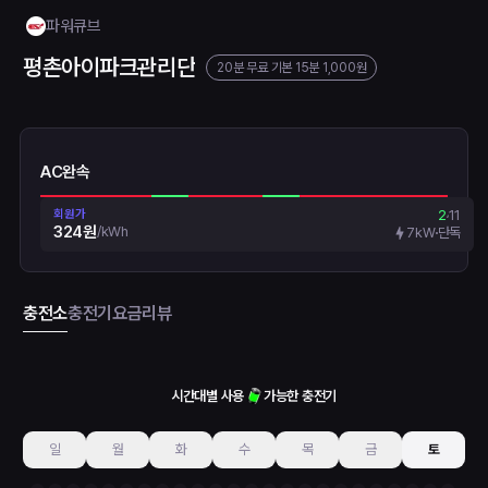
파워큐브
평촌아이파크관리단
20분 무료
기본 15분 1,000원
AC완속
회원가
2
11
324원
/
kWh
7kW
단독
충전소
충전기
요금
리뷰
시간대별 사용
가능한 충전기
일
월
화
수
목
금
토