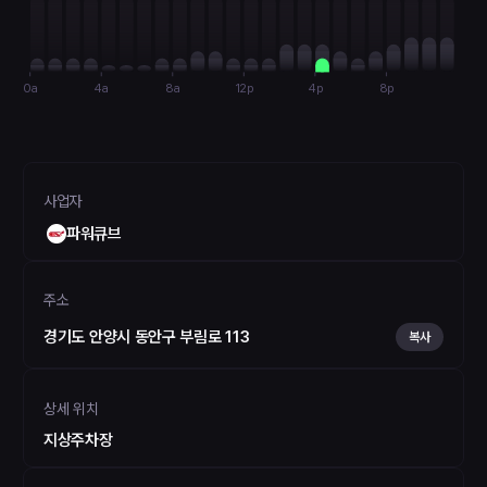
0a
4a
8a
12p
4p
8p
사업자
파워큐브
주소
경기도 안양시 동안구 부림로 113
복사
상세 위치
지상주차장