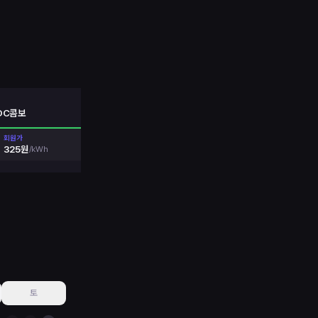
DC콤보
회원가
1
1
325원
/
kWh
50kW
단독
토