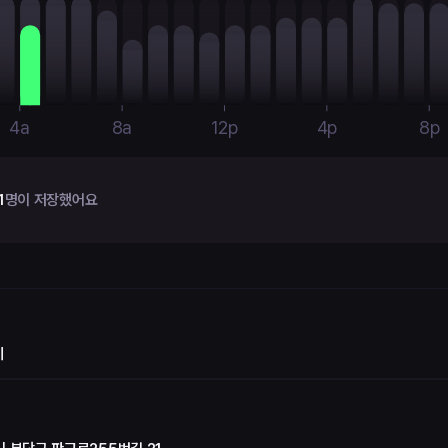
4a
8a
12p
4p
8p
1
명이 저장했어요
비