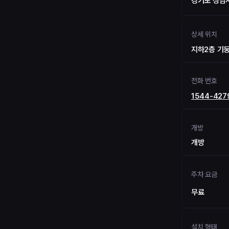
경기도 성남시
상세 위치
지하2층 기둥
전화 번호
1544-427
개방
개방
주차 요금
무료
설치 형태