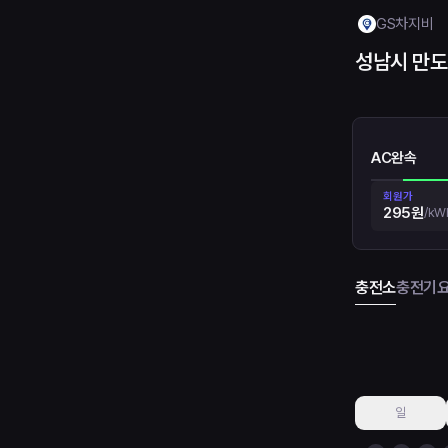
GS차지비
성남시 만
AC완속
회원가
295원
/
kW
충전소
충전기
일