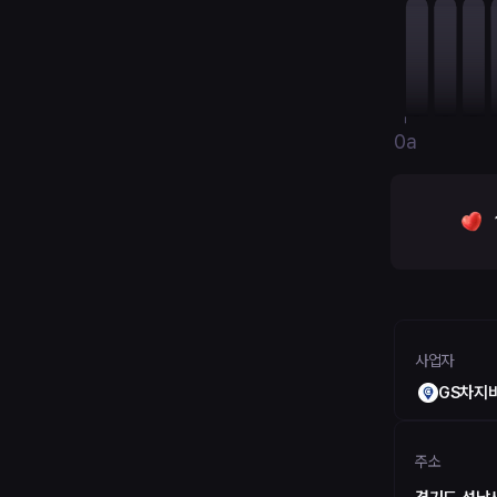
0a
사업자
GS차지
주소