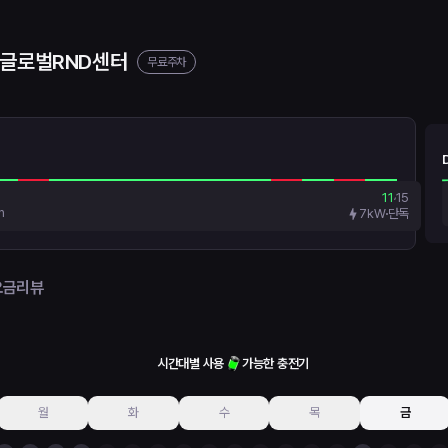
도글로벌RND센터
무료주차
11
15
h
7kW
단독
요금
리뷰
시간대별 사용
가능한 충전기
월
화
수
목
금