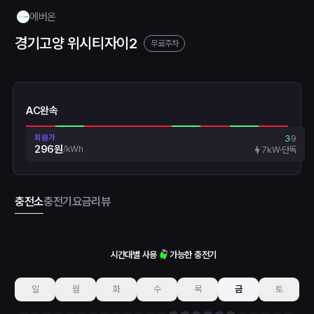
에버온
경기고양 위시티자이2
무료주차
AC완속
회원가
3
9
296원
/
kWh
7kW
단독
충전소
충전기
요금
리뷰
시간대별 사용
가능한 충전기
일
월
화
수
목
금
토