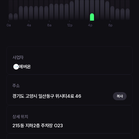
0a
4a
8a
12p
4p
8p
사업자
에버온
주소
경기도 고양시 일산동구 위시티4로 46
복사
상세 위치
215동 지하2층 주차장 O23