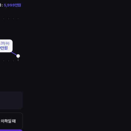
 :
5,999만원
.31(수)
9만원
 이하일 때