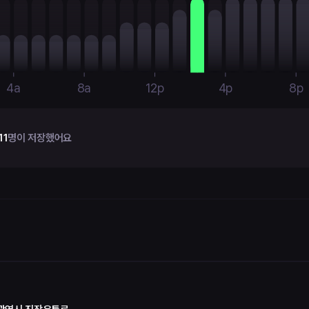
4a
8a
12p
4p
8p
11
명이 저장했어요