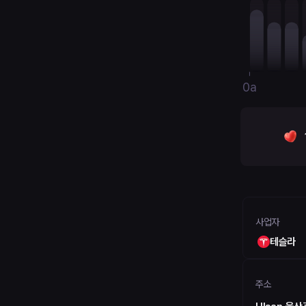
0a
사업자
테슬라
주소