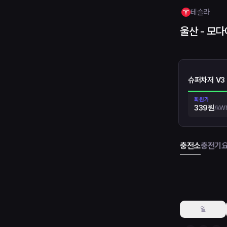
테슬라
울산 - 모
슈퍼차저 V3
회원가
339원
/
kW
충전소
충전기
일