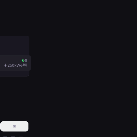
6
6
250kW
단독
토