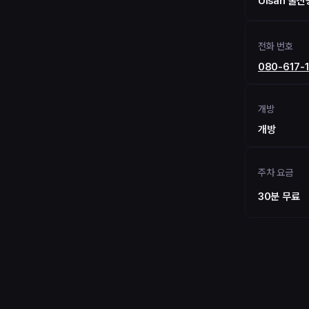
Ulsan 울
전화 번호
080-617-
개방
개방
주차 요금
30분 무료