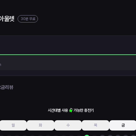
다아울렛
30분 무료
h
요금
리뷰
시간대별 사용
가능한 충전기
월
화
수
목
금