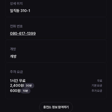
상세 위치
일직동 310-1
전화 번호
080-617-1399
개방
개방
주차 요금
1시간 무료
무료
2,400원
기본 요금
30분
600원
추가 요금
10분
충전소 정보 참여하기