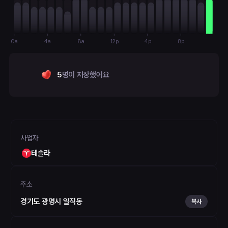
0a
4a
8a
12p
4p
8p
5
명이 저장했어요
사업자
테슬라
주소
경기도 광명시 일직동
복사