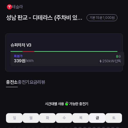
테슬라
성남 판교 - 디테라스 (주차비 있음, 4층 C21)
기본 15분 1,000원
슈퍼차저 V3
회원가
8
9
339원
/
kWh
250kW
단독
충전소
충전기
요금
리뷰
시간대별 사용
가능한 충전기
일
월
화
수
목
금
토