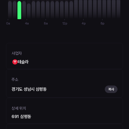
0a
4a
8a
12p
4p
8p
사업자
테슬라
주소
경기도 성남시 삼평동
복사
상세 위치
691 삼평동