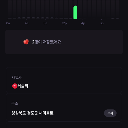
0a
4a
8a
12p
4p
8p
2
명이 저장했어요
사업자
테슬라
주소
경상북도 청도군 새마을로
복사