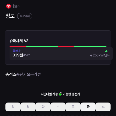
테슬라
청도
무료주차
슈퍼차저 V3
회원가
4
6
339원
/
kWh
250kW
단독
충전소
충전기
요금
리뷰
시간대별 사용
가능한 충전기
일
월
화
수
목
금
토