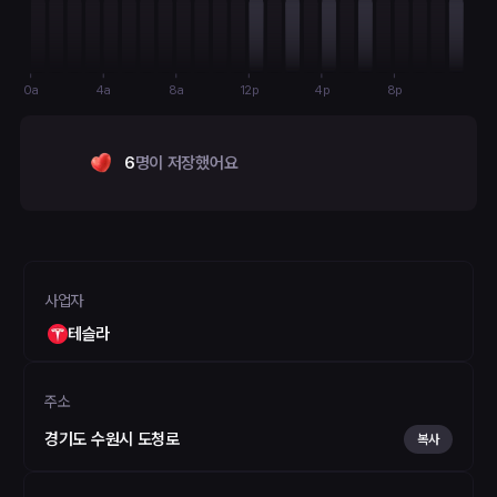
0a
4a
8a
12p
4p
8p
6
명이 저장했어요
사업자
테슬라
주소
경기도 수원시 도청로
복사