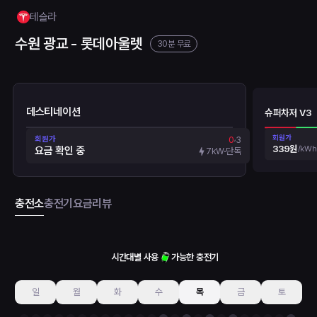
테슬라
수원 광교 - 롯데아울렛
30분 무료
데스티네이션
슈퍼차저 V3
회원가
회원가
0
3
339원
/
kWh
요금 확인 중
7kW
단독
충전소
충전기
요금
리뷰
시간대별 사용
가능한 충전기
일
월
화
수
목
금
토