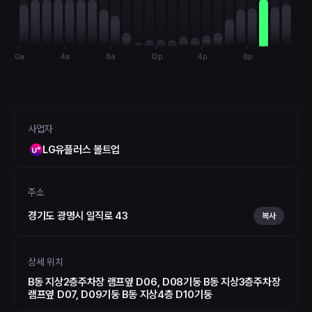
0a
4a
8a
12p
4p
8p
사업자
LG유플러스 볼트업
주소
경기도 광명시 일직로 43
복사
상세 위치
B동 지상2층주차장 램프옆 D06, D08기둥 B동 지상3층주차장
램프옆 D07, D09기둥 B동 지상4층 D10기둥