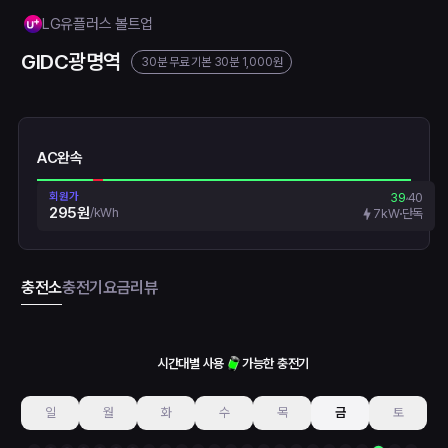
LG유플러스 볼트업
GIDC광명역
30분 무료
기본 30분 1,000원
AC완속
회원가
39
40
295원
/
kWh
7kW
단독
충전소
충전기
요금
리뷰
시간대별 사용
가능한 충전기
일
월
화
수
목
금
토