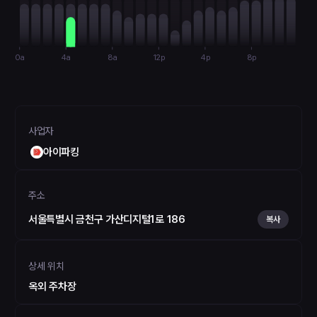
0a
4a
8a
12p
4p
8p
사업자
아이파킹
주소
서울특별시 금천구 가산디지털1로 186
복사
상세 위치
옥외 주차장