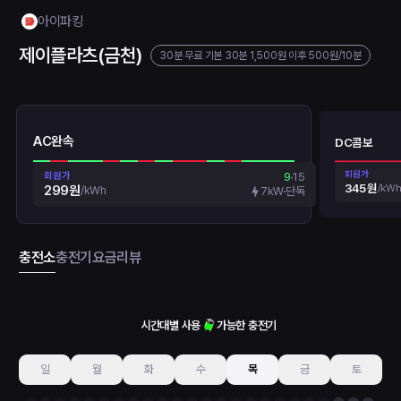
아이파킹
제이플라츠(금천)
30분 무료
기본 30분 1,500원
이후
500원
/10분
AC완속
DC콤보
회원가
회원가
9
15
345원
/
kWh
299원
/
kWh
7kW
단독
충전소
충전기
요금
리뷰
시간대별 사용
가능한 충전기
일
월
화
수
목
금
토