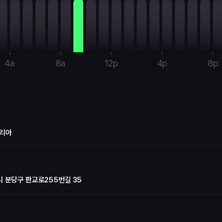
4a
8a
12p
4p
8p
리아
 분당구 판교로255번길 35