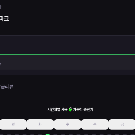
아
파크
h
요금
리뷰
시간대별 사용
가능한 충전기
월
화
수
목
금