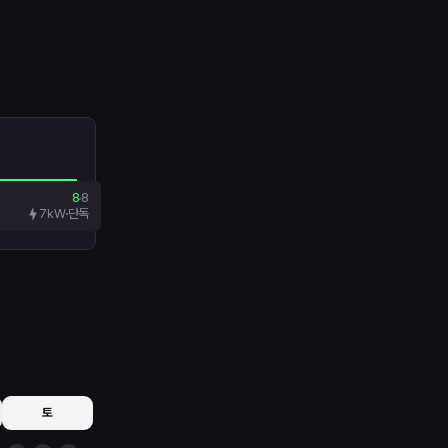
8
8
7kW
단독
토