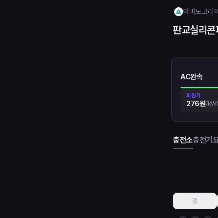
아마노코리
판교실리콘
AC완속
회원가
276원
/
kW
충전소
충전기
일