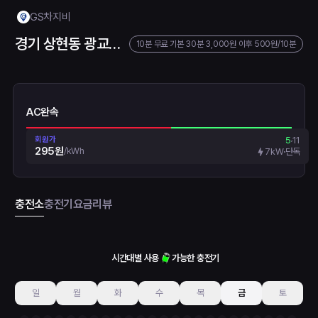
GS차지비
경기 상현동 광교유타워
10분 무료
기본 30분 3,000원
이후
500원
/10분
AC완속
회원가
5
11
295원
/
kWh
7kW
단독
충전소
충전기
요금
리뷰
시간대별 사용
가능한 충전기
일
월
화
수
목
금
토