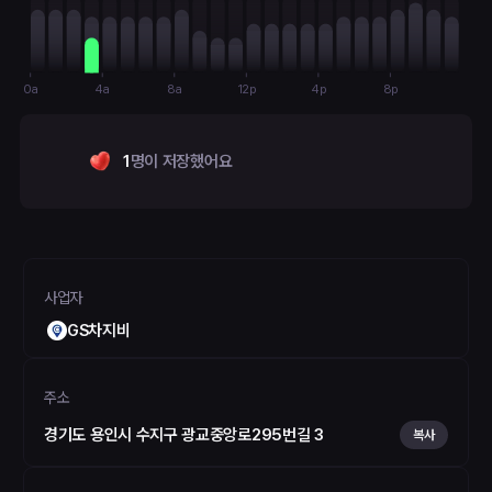
0a
4a
8a
12p
4p
8p
1
명이 저장했어요
사업자
GS차지비
주소
경기도 용인시 수지구 광교중앙로295번길 3
복사