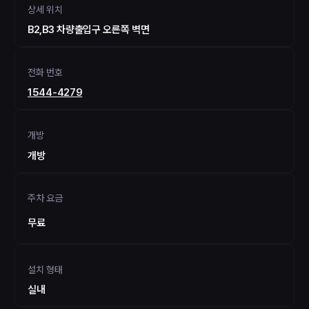
상세 위치
B2,B3 차량출입구 오른쪽 벽면
전화 번호
1544-4279
개방
개방
주차 요금
무료
설치 형태
실내