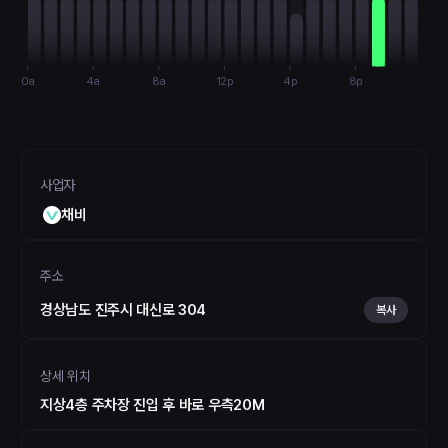
0a
4a
8a
12p
4p
8p
사업자
채비
주소
경상남도 진주시 대신로 304
복사
상세 위치
지상4층 주차장 진입 후 바로 우측20M