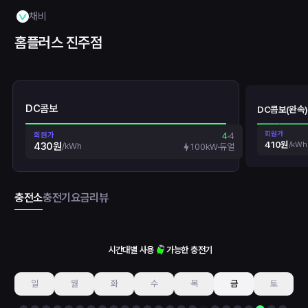
채비
홈플러스 진주점
DC콤보
DC콤보(완속)
회원가
회원가
4
4
410원
/
kWh
430원
/
kWh
100kW
듀얼
충전소
충전기
요금
리뷰
시간대별 사용
가능한 충전기
일
월
화
수
목
금
토