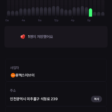
0a
4a
8a
12p
4p
8p
1
명이 저장했어요
사업자
휴맥스이브이
주소
인천광역시 미추홀구 석정로 239
복사