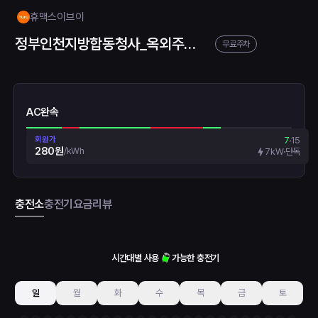
휴맥스이브이
정부인천지방합동청사_옥외주차장
무료주차
AC완속
회원가
7
15
280원
/
kWh
7kW
단독
충전소
충전기
요금
리뷰
시간대별 사용
가능한 충전기
일
월
화
수
목
금
토