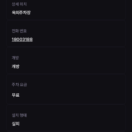
상세 위치
옥외주차장
전화 번호
18003188
개방
개방
주차 요금
무료
설치 형태
실외