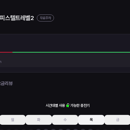
오피스텔트레벨2
무료주차
h
요금
리뷰
시간대별 사용
가능한 충전기
월
화
수
목
금