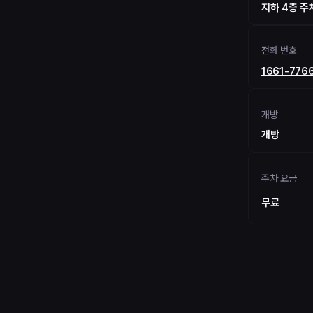
지하 4층 주
전화 번호
1661-776
개방
개방
주차 요금
무료