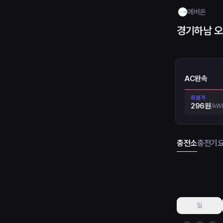
에버온
경기하남 
AC완속
회원가
296원
/
kW
충전소
충전기
일