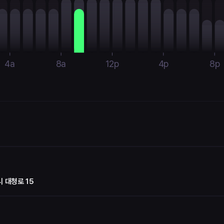
4a
8a
12p
4p
8p
 대청로 15