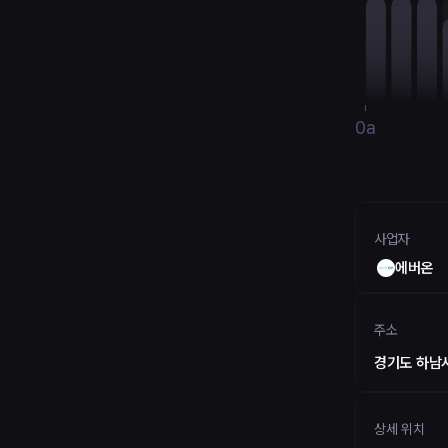
0a
사업자
에버온
주소
경기도 하남시
상세 위치