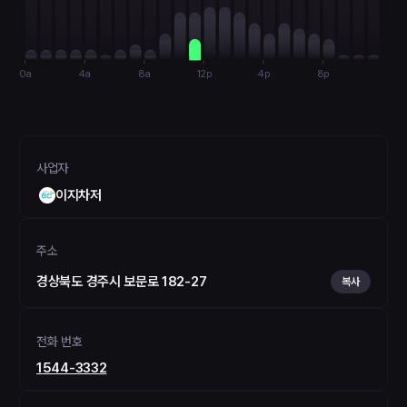
0a
4a
8a
12p
4p
8p
사업자
이지차저
주소
경상북도 경주시 보문로 182-27
복사
전화 번호
1544-3332