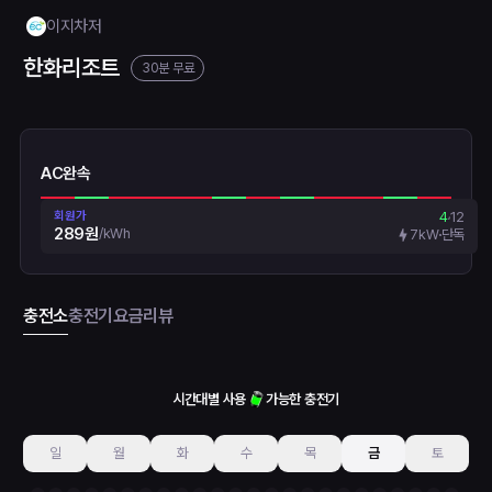
이지차저
한화리조트
30분 무료
AC완속
회원가
4
12
289원
/
kWh
7kW
단독
충전소
충전기
요금
리뷰
시간대별 사용
가능한 충전기
일
월
화
수
목
금
토