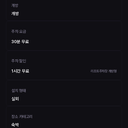
개방
개방
주차 요금
30분 무료
주차 할인
1시간 무료
리조트주차장 개방형
설치 형태
실외
장소 카테고리
숙박