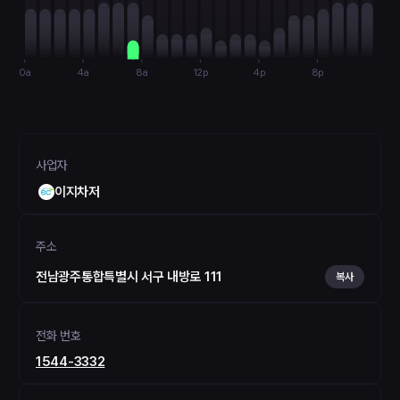
0a
4a
8a
12p
4p
8p
사업자
이지차저
주소
전남광주통합특별시 서구 내방로 111
복사
전화 번호
1544-3332