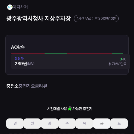
이지차저
광주광역시청사 지상주차장
1시간 무료
이후
300원
/10분
AC완속
회원가
3
10
289원
/
kWh
7kW
단독
충전소
충전기
요금
리뷰
시간대별 사용
가능한 충전기
일
월
화
수
목
금
토