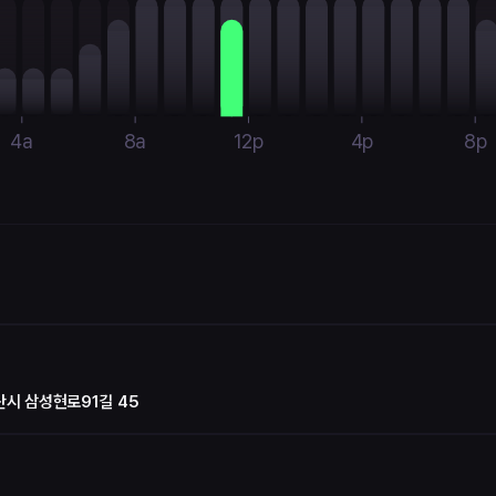
4a
8a
12p
4p
8p
시 삼성현로91길 45