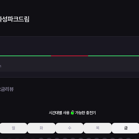
화성파크드림
h
요금
리뷰
시간대별 사용
가능한 충전기
월
화
수
목
금