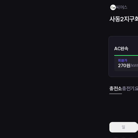
씨어스
사동2지구
AC완속
회원가
270원
/
kW
충전소
충전기
일