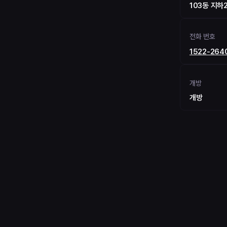
103동 지하2
전화 번호
1522-264
개방
개방