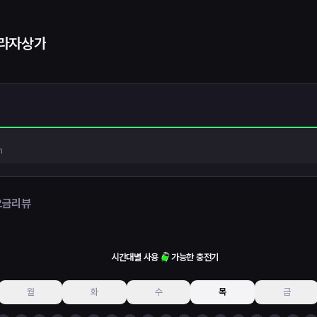
라자상가
h
요금
리뷰
시간대별 사용
가능한 충전기
월
화
수
목
금