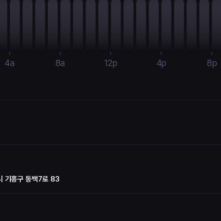
4a
8a
12p
4p
8p
 기흥구 동백7로 83