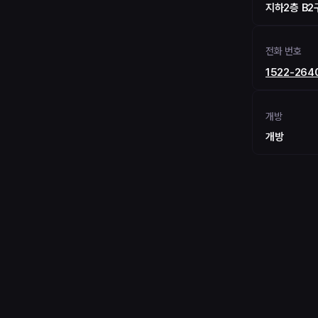
지하2층 B2구
전화 번호
1522-264
개방
개방