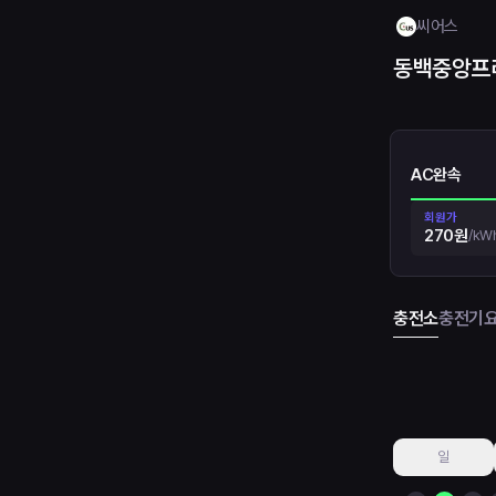
씨어스
동백중앙프
AC완속
회원가
270원
/
kW
충전소
충전기
일