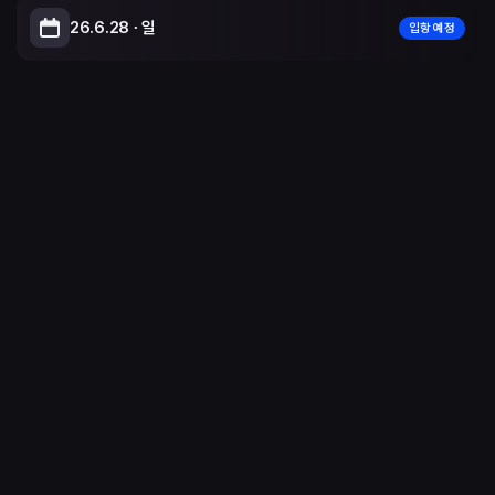
26.6.28 ∙ 일
입항 예정
Leaflet
|
© OpenStreetMap, © CARTO