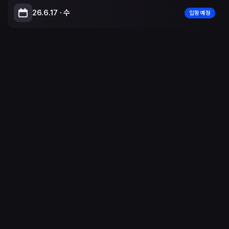
26.6.17 ∙ 수
입항 예정
Leaflet
|
© OpenStreetMap, © CARTO