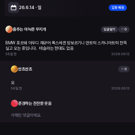
26.6.14 ∙ 일
입항 예정
Leaflet
|
© OpenStreetMap, © CARTO
춤추는 아늑한 무지개
답글달기
0
BMW 포르쉐 아우디 재규어 폭스바겐 람보르기니 만트럭 스카니아트럭 잔뜩 
실고 오는 중입니다.  테슬라는 한대도 없음
58일 전
2026.06.12
싼쵸싼쵸
0
오
56일 전
2026.06.13
존경하는 잔잔한 웃음
삭제된 댓글이에요.