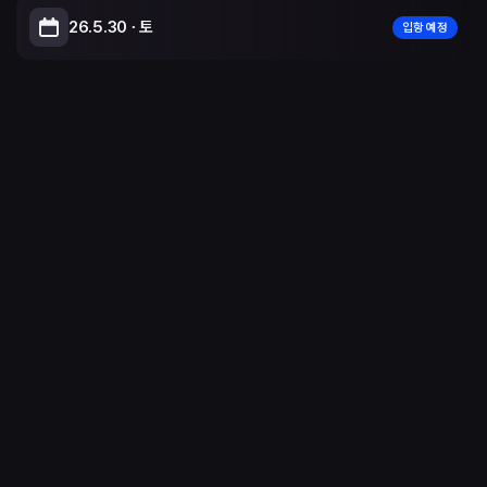
26.5.30 ∙ 토
입항 예정
Leaflet
|
© OpenStreetMap, © CARTO