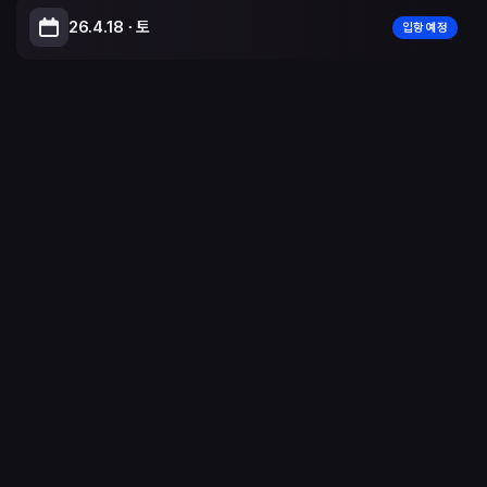
26.4.18 ∙ 토
입항 예정
Leaflet
|
© OpenStreetMap, © CARTO