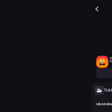
0
TIJ
HIGASHIH