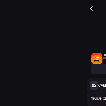
0
CAE
TIANJIN 