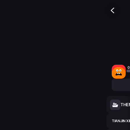
0
THE
TIANJIN 