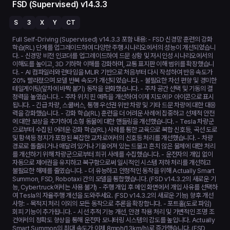
FSD (Supervised) v14.3.3
S
3
X
Y
CT
Full Self-Driving (Supervised) v14.3.3 포함 내용: - FSD 신경망 훈련의 강화
학습(RL) 단계를 업그레이드하여 다양한 주행 시나리오에서의 성능이 개선되었습니
다. - 신경망 비전 인코더를 업그레이드하여 드문 상황 및 저시인성 시나리오에서의
이해도를 높이고, 3D 기하학 이해를 강화하며, 교통 표지판 이해 범위를 확장했습니
다. - AI 컴파일러와 런타임을 MLIR 기반으로 처음부터 다시 작성하여 반응 속도가
20% 빨라졌으며 모델 반복 속도가 개선되었습니다. - 불필요한 차선 편향 및 경미한
테일게이팅(앞차에 바짝 붙기) 동작을 완화했습니다. - 주차 공간 선택 및 기동의 결
정력을 높였습니다. - 주차 위치 핀 예측을 개선하여 이제 지도에 P 아이콘으로 표시
됩니다. - 긴급 차량, 스쿨버스, 통행 우선권 위반 차량 및 기타 드문 차량에 대한 대응
력을 강화했습니다. - 강화 학습(RL) 훈련을 더 어려운 사례에 집중하고 선제적 안전
에 대한 보상을 추가하여 소형 동물에 대한 핸들링을 개선했습니다. - Tesla 차량군
으로부터 수집된 어려운 강화 학습(RL) 사례를 통한 교육으로 복합 신호등, 곡선 도로
및 황색등 정지가 포함된 복잡한 교차로에서의 신호등 처리를 개선했습니다. - 차량
경로로 돌출되거나 매달려 있거나 기울어져 있는 드물고 흔치 않은 물체에 대한 처리
를 개선하기 위해 차량군으로부터 희귀 사례를 수집했습니다. - 운전자의 개입 없이
자동으로 제어권을 유지하고 복구함으로써 일시적인 시스템 저하 처리를 개선하고
불필요한 해제를 줄였습니다. - 더 유능하고 안정적인 동작을 위해 Actually Smart
Summon, FSD, Robotaxi 간의 모델을 통합했습니다. (FSD v14.3.2의 새로운 기
능, Cybertruck에서는 사용 불가) - 주행 개입 후 메인 화면에서 개입 사유를 선택하
여 Tesla의 자율주행 개선을 도와주세요. (FSD v14.3.2의 새로운 기능) 향후 개선
사항: - 목적지 처리 이외의 모든 동작으로 추론을 확장합니다. - 포트홀(도로 파임)
회피 기능이 추가됩니다. - 시선 추적 기능 개선, 안경 착용 처리 및 가변적인 조명 조
건에서의 정확도 향상을 통해 운전자 모니터링 시스템의 감도를 높입니다. Actually
Smart Summon의 최대 속도가 이제 8mph(13km/h)로 증가했습니다. (FSD