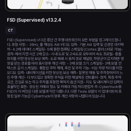
FSD (Supervised) v13.2.4
CT
FSD (Supervised) v13은 종단 간 주행 네트워크의 모든 부분을 업그레이드합니
다. 포함 사항: - 36Hz, 풀 해상도 AI4 비디오 입력- 기본 AI4 입력 및 신경망 아키텍
처- 4.2배 데이터 스케일링- 5배 훈련 컴퓨팅 스케일링 (Cortex 클러스터로 가능)-
광자-제어 지연 시간 2배 감소- 시내 도로 및 고속도로 모두에서 속도 프로필- 충돌
회피를 위한 향상된 보상 예측- 도로 폐쇄 시 동적 경로 재설정, 차량군이 감지하면 영
향을 받는 경로를 따라 표시향후 개선 사항: - 3배 모델 크기 스케일링- 3배 모델 컨
텍스트 길이 스케일링- 통합된 주차 해제, 후진 및 주차 기능- 비상 차량 처리를 위한
오디오 입력- 내비게이션을 위한 향상된 보상 예측- 잘못된 제동 및 주차장에서의 느
린 주행 개선- 더 부드럽고 정확한 추적을 위한 재설계된 컨트롤러- 정차, 특정 주차
공간, 진입로 또는 차고 주차를 포함한 목적지 옵션 지원- 지도 및 내비게이션 입력의
효율적인 표현- 향상된 카메라 청소 및 카메라 가림 처리편집자 주: Cybertruck용
FSD의 이 버전은 다른 모델과 약간 다릅니다. 다른 Tesla 모델의 이 업데이트에 포
함된 일부 기능은 Cybertruck의 향후 개선 사항에 나열되어 있습니다.