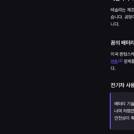
테슬라는 제조
습니다. 공정
니다.
꿈의 배터리
미국 퀀텀스케
(
2
)
문제를
이트
다.
전기차 사
배터리 기술
나며 저렴한
안전성이 획