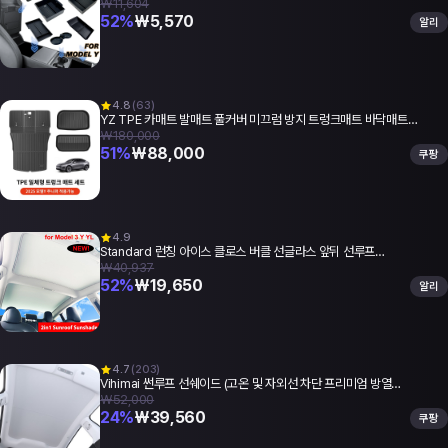
₩11,604
52
%
₩
5,570
알리
4.8
(
63
)
YZ TPE 카매트 발매트 풀커버 미끄럼 방지 트렁크매트 바닥매트…
₩180,000
51
%
₩
88,000
쿠팡
4.9
Standard 런칭 아이스 클로스 버클 선글라스 앞뒤 선루프…
₩40,937
52
%
₩
19,650
알리
4.7
(
203
)
Vihimai 썬루프 선쉐이드 (고온 및 자외선 차단 프리미엄 방열…
₩52,000
24
%
₩
39,560
쿠팡