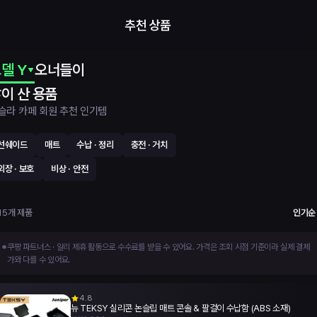
추천 상품
델 Y
오너들이
이 산 용품
슬라 카페 회원 추천 인기템
선쉐이드
매트
수납 · 정리
충전 · 거치
외장 · 보호
비상 · 안전
인기순
15
개 제품
쿠팡 파트너스 · 알리 제휴 활동으로 수수료를 받을 수 있어요. 가격은 조회 시점 기준이라 실제 결제
가와 다를 수 있어요.
4.8
뉴 TEKSY 실리콘 논슬립 매트 콘솔 & 팔걸이 수납함 (ABS 소재)