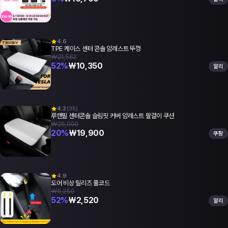
4.6
TPE 케이스 센터 콘솔 암레스트 뚜껑
₩21,562
52
%
₩
10,350
알리
4.2
(
35
)
루캔필 센터콘솔 슬림핏 커버 암레스트 팔걸이 쿠션
₩25,000
20
%
₩
19,900
쿠팡
4.9
도어 비상 릴리즈 풀코드
₩5,250
52
%
₩
2,520
알리