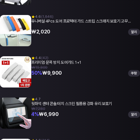
4.6
(
1,846
)
유니버설 4Pcs 도어 프로텍터 가드 스트립 스크래치 보호기 고무…
₩
2,020
알리
4.4
(
42
)
프리미엄 문콕 방지 도어가드 1+1
₩19,800
50
%
₩
9,900
쿠팡
4.7
뒷좌석 센터 콘솔 터치 스크린 필름용 강화 유리 보호기
₩7,280
4
%
₩
6,990
알리