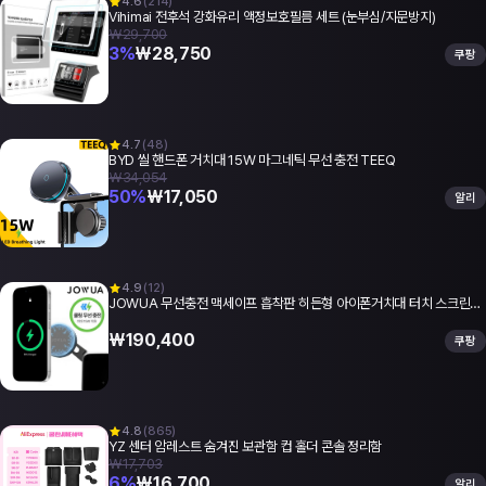
4.6
(
214
)
Vihimai 전후석 강화유리 액정보호필름 세트 (눈부심/지문방지)
₩29,700
3
%
₩
28,750
쿠팡
4.7
(
48
)
BYD 씰 핸드폰 거치대 15W 마그네틱 무선 충전 TEEQ
₩34,054
50
%
₩
17,050
알리
4.9
(
12
)
JOWUA 무선충전 맥세이프 흡착판 히든형 아이폰거치대 터치 스크린…
₩
190,400
쿠팡
4.8
(
865
)
YZ 센터 암레스트 숨겨진 보관함 컵 홀더 콘솔 정리함
₩17,703
6
%
₩
16,700
알리